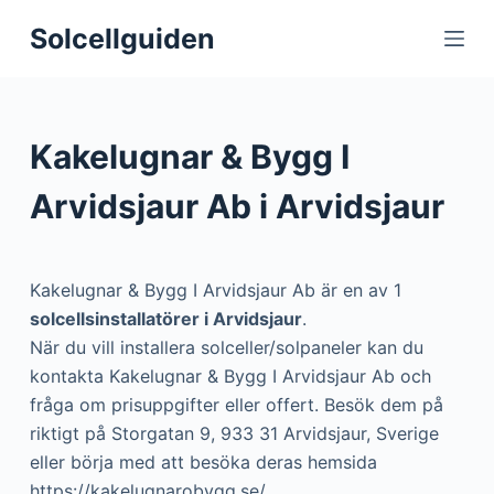
S
Solcellguiden
k
i
p
t
Kakelugnar & Bygg I
o
c
Arvidsjaur Ab i Arvidsjaur
o
n
t
Kakelugnar & Bygg I Arvidsjaur Ab är en av 1
e
solcellsinstallatörer i Arvidsjaur
.
n
När du vill installera solceller/solpaneler kan du
t
kontakta Kakelugnar & Bygg I Arvidsjaur Ab och
fråga om prisuppgifter eller offert. Besök dem på
riktigt på Storgatan 9, 933 31 Arvidsjaur, Sverige
eller börja med att besöka deras hemsida
https://kakelugnarobygg.se/.