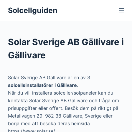
S
Solcellguiden
k
i
p
t
Solar Sverige AB Gällivare i
o
c
Gällivare
o
n
t
Solar Sverige AB Gällivare är en av 3
e
solcellsinstallatörer i Gällivare
.
n
När du vill installera solceller/solpaneler kan du
t
kontakta Solar Sverige AB Gällivare och fråga om
prisuppgifter eller offert. Besök dem på riktigt på
Metallvägen 29, 982 38 Gällivare, Sverige eller
börja med att besöka deras hemsida
https://www.solar.se/.