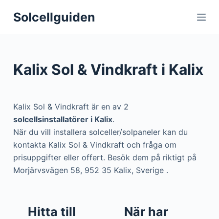
S
Solcellguiden
k
i
p
t
Kalix Sol & Vindkraft i Kalix
o
c
o
Kalix Sol & Vindkraft är en av 2
n
solcellsinstallatörer i Kalix
.
t
När du vill installera solceller/solpaneler kan du
e
kontakta Kalix Sol & Vindkraft och fråga om
n
prisuppgifter eller offert. Besök dem på riktigt på
t
Morjärvsvägen 58, 952 35 Kalix, Sverige .
Hitta till
När har