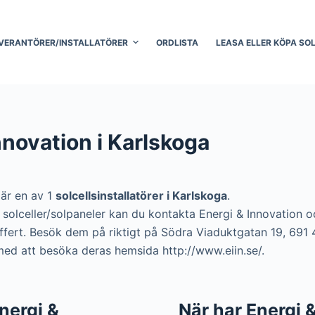
VERANTÖRER/INSTALLATÖRER
ORDLISTA
LEASA ELLER KÖPA SO
nnovation i Karlskoga
 är en av 1
solcellsinstallatörer i Karlskoga
.
ra solceller/solpaneler kan du kontakta Energi & Innovation 
 offert. Besök dem på riktigt på Södra Viaduktgatan 19, 691 
 med att besöka deras hemsida http://www.eiin.se/.
Energi &
När har Energi 