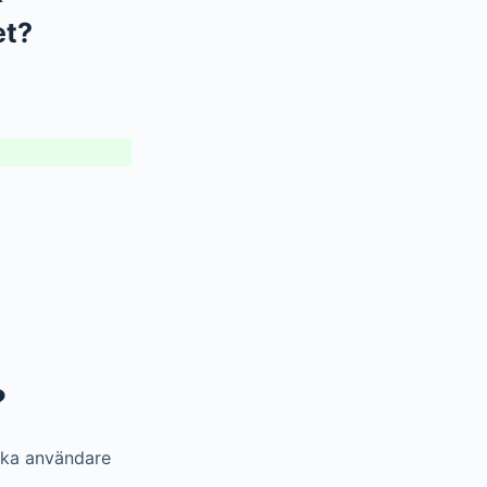
et?
?
ika användare