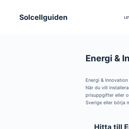
S
k
Solcellguiden
LE
i
p
t
o
c
Energi & I
o
n
t
Energi & Innovation
e
När du vill installe
n
prisuppgifter eller
t
Sverige eller börja
Hitta till 