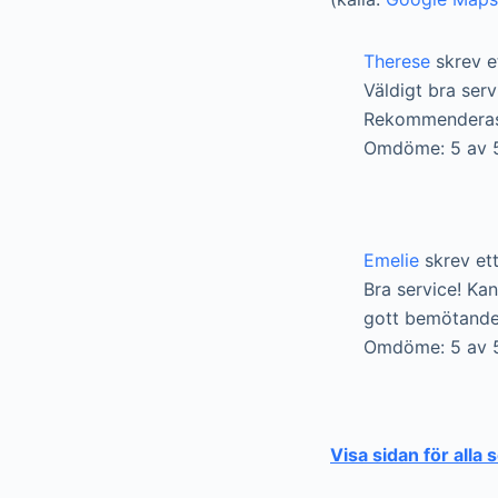
Therese
skrev e
Väldigt bra ser
Rekommenderas s
Omdöme: 5 av 
Emelie
skrev et
Bra service! Ka
gott bemötande![
Omdöme: 5 av 
Visa sidan för alla 