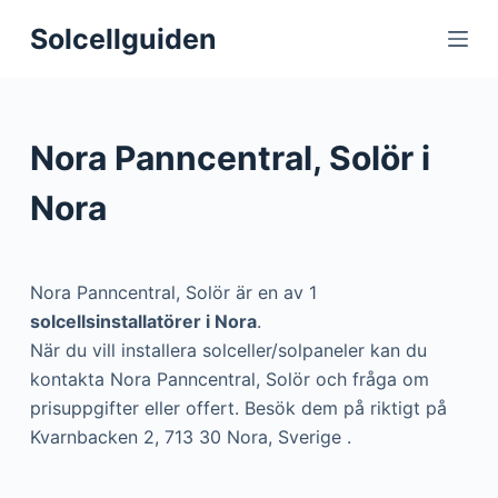
S
Solcellguiden
k
i
p
t
Nora Panncentral, Solör i
o
c
Nora
o
n
t
Nora Panncentral, Solör är en av 1
e
solcellsinstallatörer i Nora
.
n
När du vill installera solceller/solpaneler kan du
t
kontakta Nora Panncentral, Solör och fråga om
prisuppgifter eller offert. Besök dem på riktigt på
Kvarnbacken 2, 713 30 Nora, Sverige .