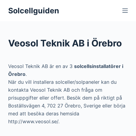
S
Solcellguiden
k
i
p
t
Veosol Teknik AB i Örebro
o
c
o
Veosol Teknik AB är en av 3
solcellsinstallatörer i
n
Örebro
.
t
När du vill installera solceller/solpaneler kan du
e
kontakta Veosol Teknik AB och fråga om
n
prisuppgifter eller offert. Besök dem på riktigt på
t
Boställsvägen 4, 702 27 Örebro, Sverige eller börja
med att besöka deras hemsida
http://www.veosol.se/.