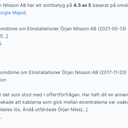
an Nilsson AB har ett snittbetyg på
4.5 av 5
baserat på omd
oogle Maps
).
omdöme om Elinstallationer Örjan Nilsson AB (2021-05-13)
...]
5.
 omdöme om Elinstallationer Örjan Nilsson AB (2017-11-20)
tion
t det som stod med i offertförfrågan. Har haft dit en annan 
ade att kablarna som gick mellan elcentralerna var osäk
lldeles lös. Ändå utfärdade Örjan Nilss[...]
.