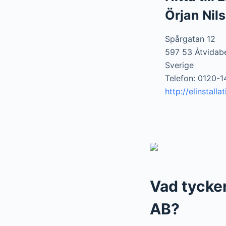
Örjan Nil
Spårgatan 12
597 53 Åtvidab
Sverige
Telefon: 0120-1
http://elinstalla
Vad tycker
AB?