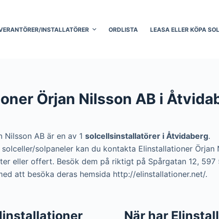
VERANTÖRER/INSTALLATÖRER
ORDLISTA
LEASA ELLER KÖPA SO
tioner Örjan Nilsson AB i Åtvida
an Nilsson AB är en av 1
solcellsinstallatörer i Åtvidaberg
.
ra solceller/solpaneler kan du kontakta Elinstallationer Örja
ter eller offert. Besök dem på riktigt på Spårgatan 12, 597
med att besöka deras hemsida http://elinstallationer.net/.
Elinstallationer
När har Elinstal