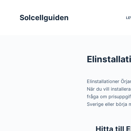
S
k
Solcellguiden
LE
i
p
t
o
c
Elinstalla
o
n
t
Elinstallationer Örj
e
När du vill installe
n
fråga om prisuppgif
t
Sverige eller börja 
Hitta till 