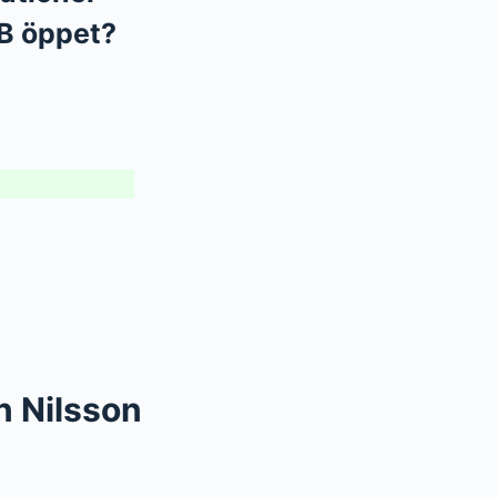
AB öppet?
n Nilsson