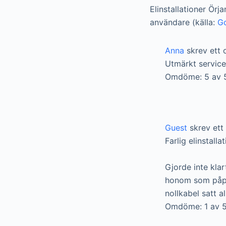
Elinstallationer Örj
användare (källa:
G
Anna
skrev ett 
Utmärkt service![
Omdöme: 5 av 
Guest
skrev ett
Farlig elinstalla
Gjorde inte klar
honom som påpek
nollkabel satt a
Omdöme: 1 av 5