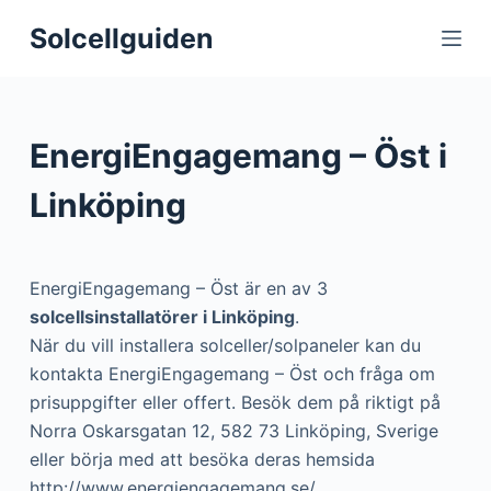
S
Solcellguiden
k
i
p
t
EnergiEngagemang – Öst i
o
c
Linköping
o
n
t
EnergiEngagemang – Öst är en av 3
e
solcellsinstallatörer i Linköping
.
n
När du vill installera solceller/solpaneler kan du
t
kontakta EnergiEngagemang – Öst och fråga om
prisuppgifter eller offert. Besök dem på riktigt på
Norra Oskarsgatan 12, 582 73 Linköping, Sverige
eller börja med att besöka deras hemsida
http://www.energiengagemang.se/.