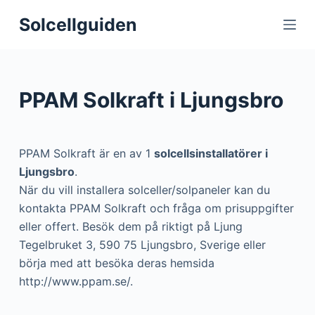
S
Solcellguiden
k
i
p
t
PPAM Solkraft i Ljungsbro
o
c
o
PPAM Solkraft är en av 1
solcellsinstallatörer i
n
Ljungsbro
.
t
När du vill installera solceller/solpaneler kan du
e
kontakta PPAM Solkraft och fråga om prisuppgifter
n
eller offert. Besök dem på riktigt på Ljung
t
Tegelbruket 3, 590 75 Ljungsbro, Sverige eller
börja med att besöka deras hemsida
http://www.ppam.se/.