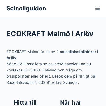
S
Solcellguiden
k
i
p
t
ECOKRAFT Malmö i Arlöv
o
c
o
ECOKRAFT Malmö är en av 2
solcellsinstallatörer i
n
Arlöv
.
t
När du vill installera solceller/solpaneler kan du
e
kontakta ECOKRAFT Malmö och fråga om
n
prisuppgifter eller offert. Besök dem på riktigt på
t
Segedalsvägen 1, 232 91 Arlöv, Sverige .
Hitta till
När har