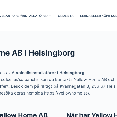
VERANTÖRER/INSTALLATÖRER
ORDLISTA
LEASA ELLER KÖPA SO
me AB i Helsingborg
 en av 6
solcellsinstallatörer i Helsingborg
.
era solceller/solpaneler kan du kontakta Yellow Home AB och
 offert. Besök dem på riktigt på Kvannegatan 8, 256 67 Hels
 besöka deras hemsida https://yellowhome.se/.
l Yellow Home AB
När har Yellow