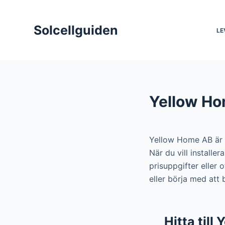
S
k
Solcellguiden
LE
i
p
t
o
c
Yellow Ho
o
n
t
Yellow Home AB är
e
När du vill install
n
prisuppgifter eller
t
eller börja med att
Hitta til