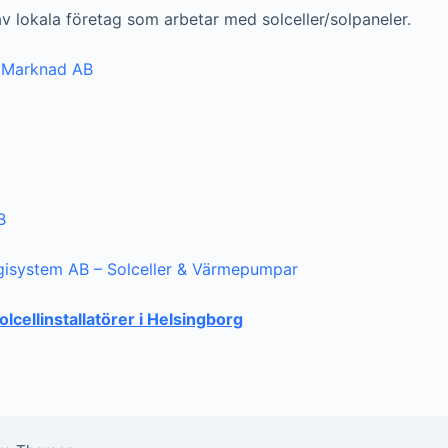
 av lokala företag som arbetar med solceller/solpaneler.
 Marknad AB
B
gisystem AB – Solceller & Värmepumpar
solcellinstallatörer i Helsingborg