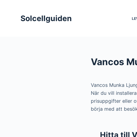
S
k
Solcellguiden
LE
i
p
t
o
c
Vancos Mu
o
n
t
Vancos Munka Ljung
e
När du vill install
n
prisuppgifter eller
t
börja med att besö
Hitta til