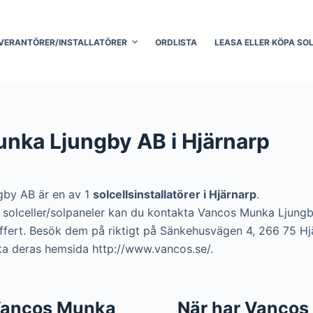
VERANTÖRER/INSTALLATÖRER
ORDLISTA
LEASA ELLER KÖPA SO
nka Ljungby AB i Hjärnarp
by AB är en av 1
solcellsinstallatörer i Hjärnarp
.
era solceller/solpaneler kan du kontakta Vancos Munka Ljun
 offert. Besök dem på riktigt på Sänkehusvägen 4, 266 75 Hjä
ka deras hemsida http://www.vancos.se/.
l Vancos Munka
När har Vanco