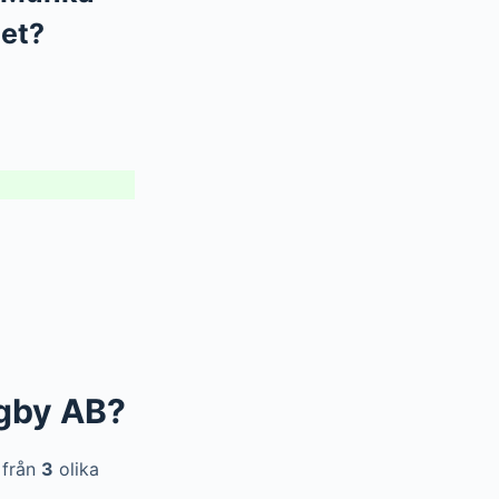
et?
gby AB?
 från
3
olika