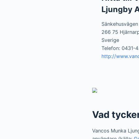
Ljungby 
Sänkehusvägen
266 75 Hjärnar
Sverige
Telefon: 0431-4
http://www.van
Vad tycke
Vancos Munka Ljung
användare (källa:
G