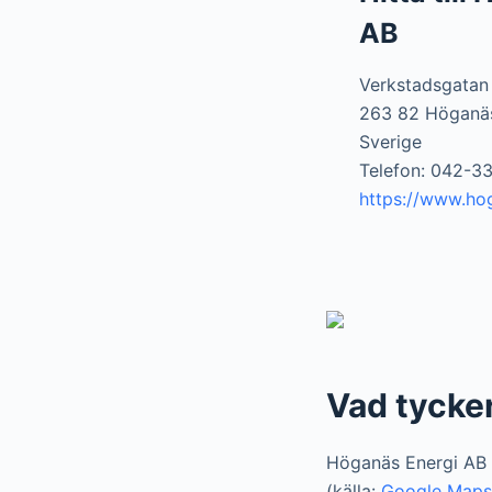
AB
Verkstadsgatan
263 82 Höganä
Sverige
Telefon: 042-3
https://www.ho
Vad tycke
Höganäs Energi AB 
(källa:
Google Maps