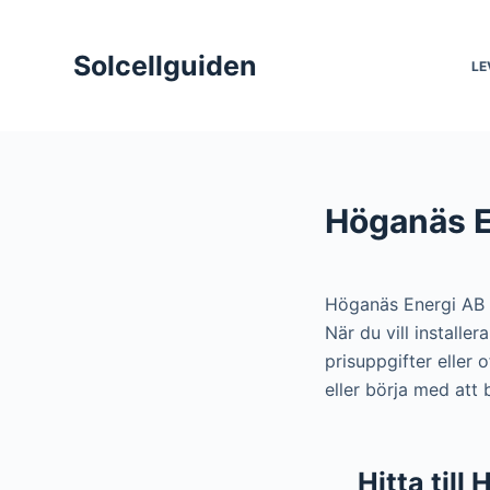
S
k
Solcellguiden
LE
i
p
t
o
c
Höganäs E
o
n
t
Höganäs Energi AB 
e
När du vill install
n
prisuppgifter eller
t
eller börja med att
Hitta till