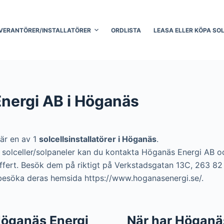
VERANTÖRER/INSTALLATÖRER
ORDLISTA
LEASA ELLER KÖPA SO
nergi AB i Höganäs
är en av 1
solcellsinstallatörer i Höganäs
.
era solceller/solpaneler kan du kontakta Höganäs Energi AB 
 offert. Besök dem på riktigt på Verkstadsgatan 13C, 263 8
 besöka deras hemsida https://www.hoganasenergi.se/.
 Höganäs Energi
När har Höganä