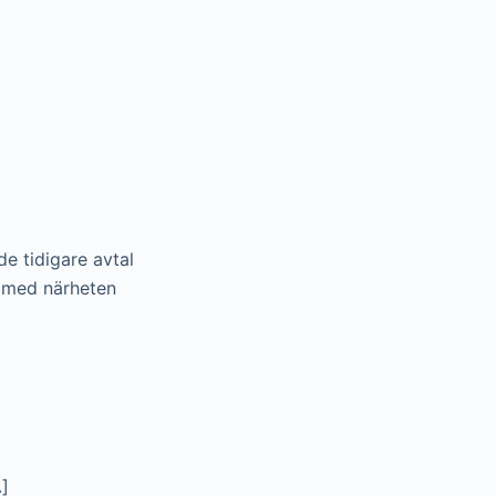
e tidigare avtal
d med närheten
.]