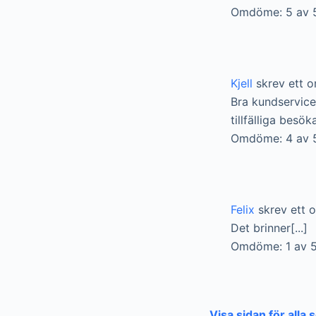
Omdöme: 5 av 
Kjell
skrev ett 
Bra kundservice
tillfälliga besö
Omdöme: 4 av 
Felix
skrev ett 
Det brinner[...]
Omdöme: 1 av 5
Visa sidan för alla 