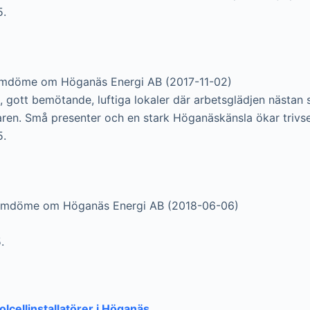
5.
omdöme om Höganäs Energi AB (2017-11-02)
, gott bemötande, luftiga lokaler där arbetsglädjen nästan
karen. Små presenter och en stark Höganäskänsla ökar trivseln
5.
omdöme om Höganäs Energi AB (2018-06-06)
.
solcellinstallatörer i Höganäs