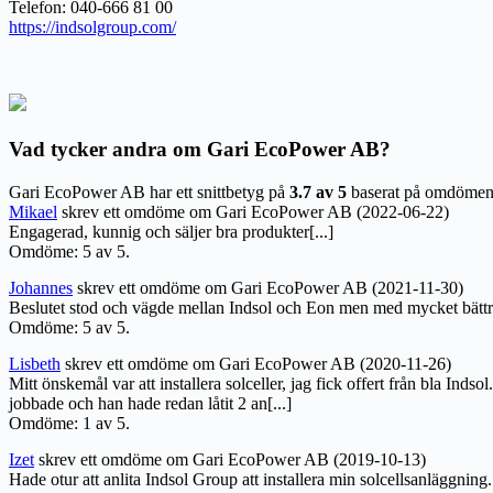
Telefon: 040-666 81 00
https://indsolgroup.com/
Vad tycker andra om Gari EcoPower AB?
Gari EcoPower AB har ett snittbetyg på
3.7 av 5
baserat på omdömen
Mikael
skrev ett omdöme om Gari EcoPower AB (2022-06-22)
Engagerad, kunnig och säljer bra produkter[...]
Omdöme: 5 av 5.
Johannes
skrev ett omdöme om Gari EcoPower AB (2021-11-30)
Beslutet stod och vägde mellan Indsol och Eon men med mycket bättre Pan
Omdöme: 5 av 5.
Lisbeth
skrev ett omdöme om Gari EcoPower AB (2020-11-26)
Mitt önskemål var att installera solceller, jag fick offert från bla In
jobbade och han hade redan låtit 2 an[...]
Omdöme: 1 av 5.
Izet
skrev ett omdöme om Gari EcoPower AB (2019-10-13)
Hade otur att anlita Indsol Group att installera min solcellsanläggning.