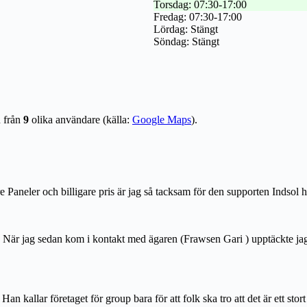
Torsdag: 07:30-17:00
Fredag: 07:30-17:00
Lördag: Stängt
Söndag: Stängt
 från
9
olika användare (källa:
Google Maps
).
eler och billigare pris är jag så tacksam för den supporten Indsol har giv
dsol. När jag sedan kom i kontakt med ägaren (Frawsen Gari ) upptäckte ja
 Han kallar företaget för group bara för att folk ska tro att det är ett 