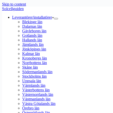
Skip to content
Solcellguiden
Leverantörer/installatörer
Blekinge län
Dalarnas län
Gävleborgs län
Gotlands län
Hallands län
Jämtlands län
Jönköpings län
Kalmar län
Kronobergs län
Norrbottens län
Skåne län
Södermanlands län
Stockholms län
Uppsala län
Värmlands län
Västerbottens län
Västernorrlands län
Västmanlands län
Västra Götalands län
Örebro län
Östergötlands län