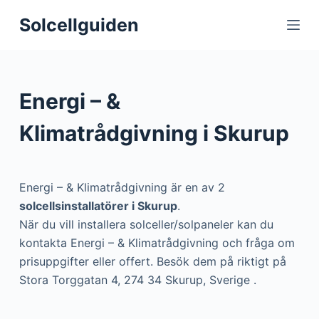
S
Solcellguiden
k
i
p
t
Energi – &
o
c
Klimatrådgivning i Skurup
o
n
t
Energi – & Klimatrådgivning är en av 2
e
solcellsinstallatörer i Skurup
.
n
När du vill installera solceller/solpaneler kan du
t
kontakta Energi – & Klimatrådgivning och fråga om
prisuppgifter eller offert. Besök dem på riktigt på
Stora Torggatan 4, 274 34 Skurup, Sverige .