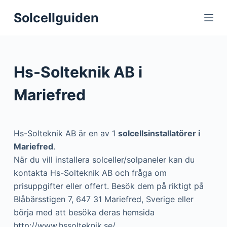
S
Solcellguiden
k
i
p
t
Hs-Solteknik AB i
o
c
Mariefred
o
n
t
Hs-Solteknik AB är en av 1
solcellsinstallatörer i
e
Mariefred
.
n
När du vill installera solceller/solpaneler kan du
t
kontakta Hs-Solteknik AB och fråga om
prisuppgifter eller offert. Besök dem på riktigt på
Blåbärsstigen 7, 647 31 Mariefred, Sverige eller
börja med att besöka deras hemsida
http://www.hssolteknik.se/.