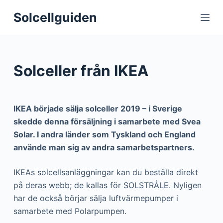
S
Solcellguiden
k
i
p
t
Solceller från IKEA
o
c
o
IKEA började sälja solceller 2019 – i Sverige
n
skedde denna försäljning i samarbete med Svea
t
Solar. I andra länder som Tyskland och England
e
använde man sig av andra samarbetspartners.
n
t
IKEAs solcellsanläggningar kan du beställa direkt
på deras webb; de kallas för SOLSTRÅLE. Nyligen
har de också börjar sälja luftvärmepumper i
samarbete med Polarpumpen.