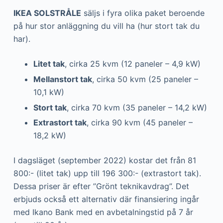
IKEA SOLSTRÅLE
säljs i fyra olika paket beroende
på hur stor anläggning du vill ha (hur stort tak du
har).
Litet tak
, cirka 25 kvm (12 paneler – 4,9 kW)
Mellanstort tak
, cirka 50 kvm (25 paneler –
10,1 kW)
Stort tak
, cirka 70 kvm (35 paneler – 14,2 kW)
Extrastort tak
, cirka 90 kvm (45 paneler –
18,2 kW)
I dagsläget (september 2022) kostar det från 81
800:- (litet tak) upp till 196 300:- (extrastort tak).
Dessa priser är efter ”Grönt teknikavdrag”. Det
erbjuds också ett alternativ där finansiering ingår
med Ikano Bank med en avbetalningstid på 7 år