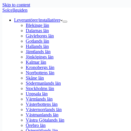
Skip to content
Solcellguiden
Leverantörer/installatörer
Blekinge län
Dalarnas län
Gävleborgs län
Gotlands län
Hallands län
Jämtlands län
Jönköpings län
Kalmar län
Kronobergs län
Norrbottens län
Skåne län
Södermanlands län
Stockholms län
Uppsala län
Värmlands län
Västerbottens län
Västernorrlands län
Västmanlands län
Västra Götalands län
Örebro län
Östergötlands län