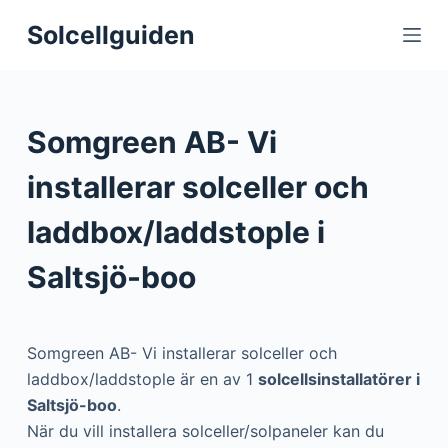
S
Solcellguiden
k
i
p
t
Somgreen AB- Vi
o
c
installerar solceller och
o
laddbox/laddstople i
n
t
Saltsjö-boo
e
n
t
Somgreen AB- Vi installerar solceller och
laddbox/laddstople är en av 1
solcellsinstallatörer i
Saltsjö-boo
.
När du vill installera solceller/solpaneler kan du