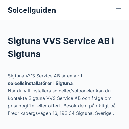
S
Solcellguiden
k
i
p
t
Sigtuna VVS Service AB i
o
c
Sigtuna
o
n
t
Sigtuna VVS Service AB är en av 1
e
solcellsinstallatörer i Sigtuna
.
n
När du vill installera solceller/solpaneler kan du
t
kontakta Sigtuna VVS Service AB och fråga om
prisuppgifter eller offert. Besök dem på riktigt på
Fredriksbergsvägen 16, 193 34 Sigtuna, Sverige .