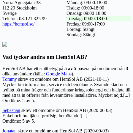
Norra Agnegatan 38
Måndag: 09:00-18:00
112 29 Stockholm
Tisdag: 09:00-18:00
Sverige
Onsdag: 09:00-18:00
Telefon: 08-121 325 99
Torsdag: 09:00-18:00
https://hemsol.se/
Fredag: 09:00-17:00
Lördag: Stängt
Söndag: Stängt
Vad tycker andra om HemSol AB?
HemSol AB har ett snittbetyg på
5 av 5
baserat på omdömen från
3
olika användare (källa:
Google Maps
).
Tommy
skrev ett omdöme om HemSol AB (2021-10-11)
Mycket bra information, service och bemötande. Svarade klart och
tydligt på mina frågor och funderingar kring solenergi och hjälpte till
med att ta in offerter från leverantörer/ installatörer. Mycket nöjd.[...]
Omdöme: 5 av 5.
Sebastian
skrev ett omdöme om HemSol AB (2020-06-03)
Enkel och bra tjänst, proffsigt bemötande![...]
Omdöme: 5 av 5.
Jonatan
skrev ett omdöme om HemSol AB (2020-09-03)