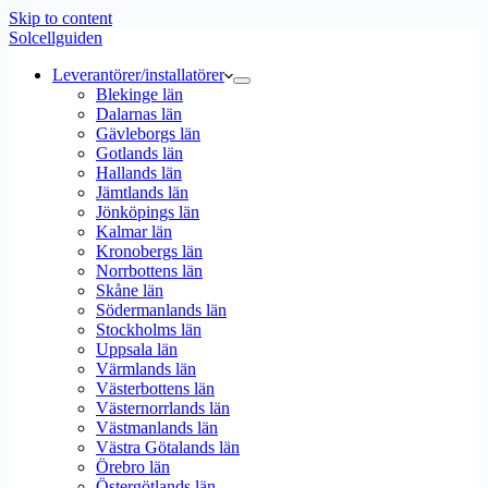
Skip to content
Solcellguiden
Leverantörer/installatörer
Blekinge län
Dalarnas län
Gävleborgs län
Gotlands län
Hallands län
Jämtlands län
Jönköpings län
Kalmar län
Kronobergs län
Norrbottens län
Skåne län
Södermanlands län
Stockholms län
Uppsala län
Värmlands län
Västerbottens län
Västernorrlands län
Västmanlands län
Västra Götalands län
Örebro län
Östergötlands län