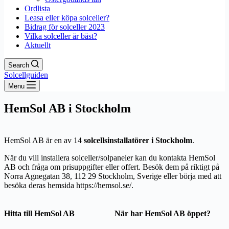
Ordlista
Leasa eller köpa solceller?
Bidrag för solceller 2023
Vilka solceller är bäst?
Aktuellt
Search
Solcellguiden
Menu
HemSol AB i Stockholm
HemSol AB är en av 14
solcellsinstallatörer i Stockholm
.
När du vill installera solceller/solpaneler kan du kontakta HemSol
AB och fråga om prisuppgifter eller offert. Besök dem på riktigt på
Norra Agnegatan 38, 112 29 Stockholm, Sverige eller börja med att
besöka deras hemsida https://hemsol.se/.
Hitta till HemSol AB
När har HemSol AB öppet?