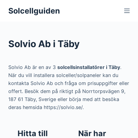
S
Solcellguiden
k
i
p
t
Solvio Ab i Täby
o
c
o
Solvio Ab är en av 3
solcellsinstallatörer i Täby
.
n
När du vill installera solceller/solpaneler kan du
t
kontakta Solvio Ab och fråga om prisuppgifter eller
e
offert. Besök dem på riktigt på Norrtorpsvägen 9,
n
187 61 Täby, Sverige eller börja med att besöka
t
deras hemsida https://solvio.se/.
Hitta till
När har