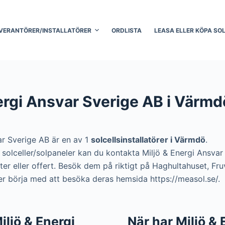
VERANTÖRER/INSTALLATÖRER
ORDLISTA
LEASA ELLER KÖPA SO
ergi Ansvar Sverige AB i Värmd
ar Sverige AB är en av 1
solcellsinstallatörer i Värmdö
.
ra solceller/solpaneler kan du kontakta Miljö & Energi Ansva
ter eller offert. Besök dem på riktigt på Haghultahuset, Fr
er börja med att besöka deras hemsida https://measol.se/.
Miljö & Energi
När har Miljö & 