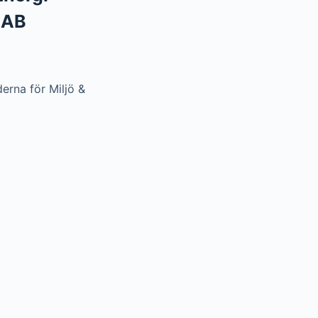
 AB
derna för Miljö &