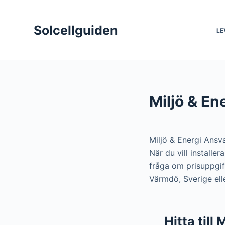
S
k
Solcellguiden
LE
i
p
t
o
c
Miljö & En
o
n
t
Miljö & Energi Ansv
e
När du vill installe
n
fråga om prisuppgif
t
Värmdö, Sverige ell
Hitta till 