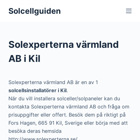
S
Solcellguiden
k
i
p
t
Solexperterna värmland
o
c
AB i Kil
o
n
t
Solexperterna värmland AB är en av 1
e
solcellsinstallatörer i Kil
.
n
När du vill installera solceller/solpaneler kan du
t
kontakta Solexperterna värmland AB och fråga om
prisuppgifter eller offert. Besök dem på riktigt på
Fors Hagen, 665 91 Kil, Sverige eller börja med att
besöka deras hemsida
http://www.solexperterna.se/.