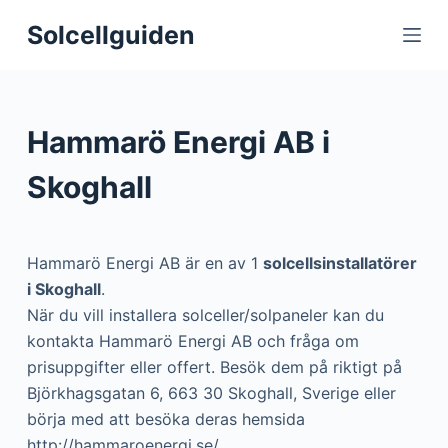
S
Solcellguiden
k
i
p
t
Hammarö Energi AB i
o
c
Skoghall
o
n
t
Hammarö Energi AB är en av 1
solcellsinstallatörer
e
i Skoghall
.
n
När du vill installera solceller/solpaneler kan du
t
kontakta Hammarö Energi AB och fråga om
prisuppgifter eller offert. Besök dem på riktigt på
Björkhagsgatan 6, 663 30 Skoghall, Sverige eller
börja med att besöka deras hemsida
http://hammaroenergi.se/.