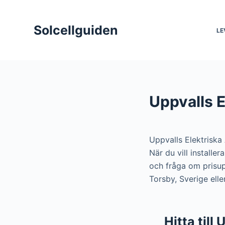
S
k
Solcellguiden
LE
i
p
t
o
c
Uppvalls E
o
n
t
Uppvalls Elektriska
e
När du vill installe
n
och fråga om prisup
t
Torsby, Sverige ell
Hitta till