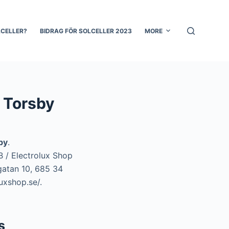
LCELLER?
BIDRAG FÖR SOLCELLER 2023
MORE
i Torsby
sby
.
AB / Electrolux Shop
igatan 10, 685 34
uxshop.se/.
s