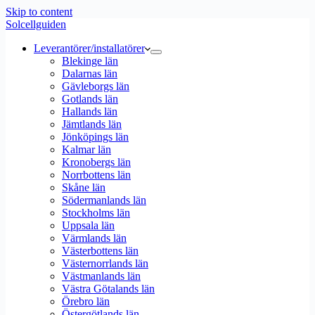
Skip to content
Solcellguiden
Leverantörer/installatörer
Blekinge län
Dalarnas län
Gävleborgs län
Gotlands län
Hallands län
Jämtlands län
Jönköpings län
Kalmar län
Kronobergs län
Norrbottens län
Skåne län
Södermanlands län
Stockholms län
Uppsala län
Värmlands län
Västerbottens län
Västernorrlands län
Västmanlands län
Västra Götalands län
Örebro län
Östergötlands län