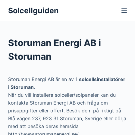
S
Solcellguiden
k
i
p
t
Storuman Energi AB i
o
c
Storuman
o
n
t
Storuman Energi AB är en av 1
solcellsinstallatörer
e
i Storuman
.
n
När du vill installera solceller/solpaneler kan du
t
kontakta Storuman Energi AB och fråga om
prisuppgifter eller offert. Besök dem på riktigt på
Blå vägen 237, 923 31 Storuman, Sverige eller börja
med att besöka deras hemsida
http://www.storumanenergi.se/.