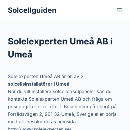
S
Solcellguiden
k
i
p
t
Solelexperten Umeå AB i
o
c
Umeå
o
n
t
Solelexperten Umeå AB är en av 2
e
solcellsinstallatörer i Umeå
.
n
När du vill installera solceller/solpaneler kan du
t
kontakta Solelexperten Umeå AB och fråga om
prisuppgifter eller offert. Besök dem på riktigt på
Förrådsvägen 2, 901 32 Umeå, Sverige eller börja
med att besöka deras hemsida
http://www.solelexperten.se/.