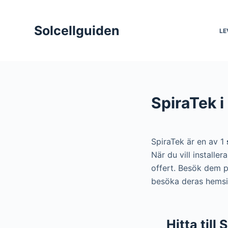
S
k
Solcellguiden
LE
i
p
t
o
c
SpiraTek 
o
n
t
SpiraTek är en av 1
e
När du vill installe
n
offert. Besök dem p
t
besöka deras hemsid
Hitta till