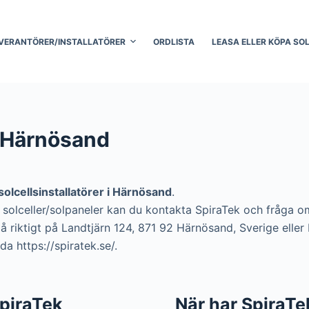
VERANTÖRER/INSTALLATÖRER
ORDLISTA
LEASA ELLER KÖPA SO
i Härnösand
solcellsinstallatörer i Härnösand
.
ra solceller/solpaneler kan du kontakta SpiraTek och fråga om
å riktigt på Landtjärn 124, 871 92 Härnösand, Sverige eller
a https://spiratek.se/.
 SpiraTek
När har SpiraTe