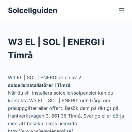
S
Solcellguiden
k
i
p
t
W3 EL | SOL | ENERGI i
o
c
Timrå
o
n
t
W3 EL | SOL | ENERGI är en av 2
e
solcellsinstallatörer i Timrå
.
n
När du vill installera solceller/solpaneler kan du
t
kontakta W3 EL | SOL | ENERGI och fråga om
prisuppgifter eller offert. Besök dem på riktigt på
Hantverksvägen 3, 861 36 Timrå, Sverige eller börja
med att besöka deras hemsida
http://www.w3elsolenergi.se/.