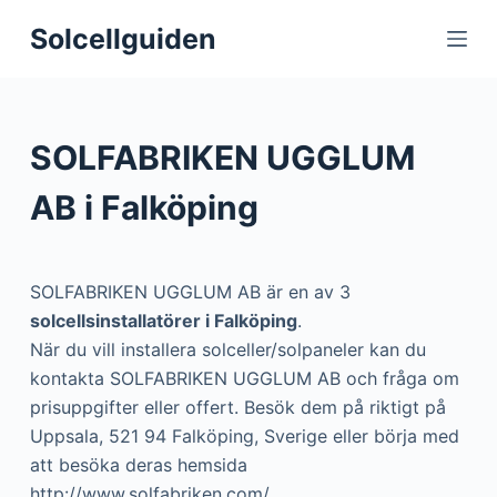
S
Solcellguiden
k
i
p
t
SOLFABRIKEN UGGLUM
o
c
AB i Falköping
o
n
t
SOLFABRIKEN UGGLUM AB är en av 3
e
solcellsinstallatörer i Falköping
.
n
När du vill installera solceller/solpaneler kan du
t
kontakta SOLFABRIKEN UGGLUM AB och fråga om
prisuppgifter eller offert. Besök dem på riktigt på
Uppsala, 521 94 Falköping, Sverige eller börja med
att besöka deras hemsida
http://www.solfabriken.com/.