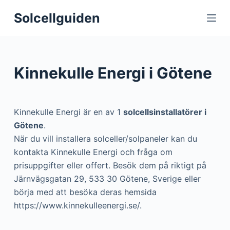
S
Solcellguiden
k
i
p
t
Kinnekulle Energi i Götene
o
c
o
Kinnekulle Energi är en av 1
solcellsinstallatörer i
n
Götene
.
t
När du vill installera solceller/solpaneler kan du
e
kontakta Kinnekulle Energi och fråga om
n
prisuppgifter eller offert. Besök dem på riktigt på
t
Järnvägsgatan 29, 533 30 Götene, Sverige eller
börja med att besöka deras hemsida
https://www.kinnekulleenergi.se/.