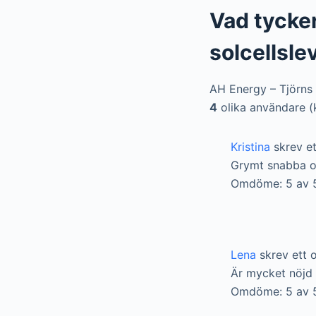
Vad tycker
solcellsle
AH Energy – Tjörns 
4
olika användare (
Kristina
skrev et
Grymt snabba oc
Omdöme: 5 av 
Lena
skrev ett 
Är mycket nöjd m
Omdöme: 5 av 