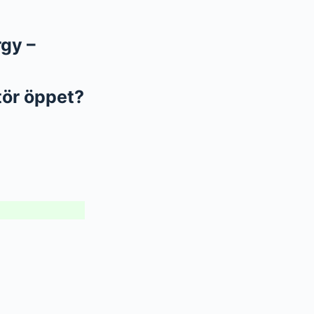
gy –
tör öppet?