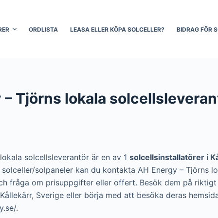
RER
ORDLISTA
LEASA ELLER KÖPA SOLCELLER?
BIDRAG FÖR 
– Tjörns lokala solcellsleverant
lokala solcellsleverantör är en av 1
solcellsinstallatörer i K
ra solceller/solpaneler kan du kontakta AH Energy – Tjörns l
ch fråga om prisuppgifter eller offert. Besök dem på riktig
 Kållekärr, Sverige eller börja med att besöka deras hemsid
.se/.