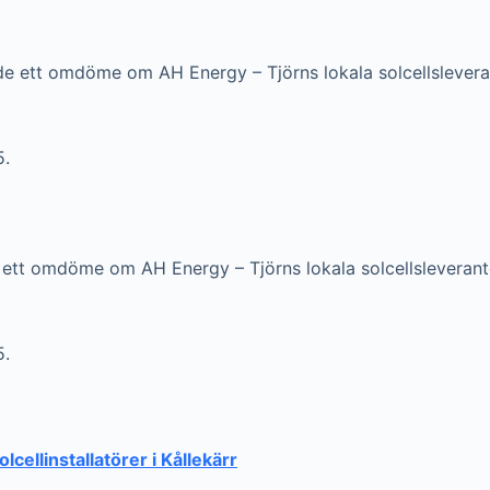
e ett omdöme om AH Energy – Tjörns lokala solcellslever
5.
ett omdöme om AH Energy – Tjörns lokala solcellsleveran
5.
olcellinstallatörer i Kållekärr