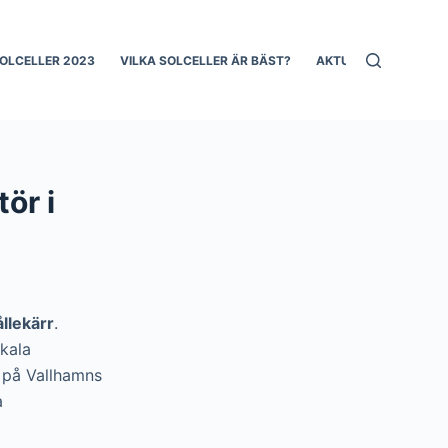
SOLCELLER 2023
VILKA SOLCELLER ÄR BÄST?
AKTUELLT
ör i
ållekärr
.
okala
t på Vallhamns
a