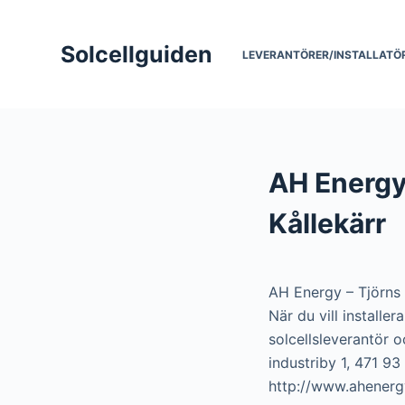
S
k
Solcellguiden
LEVERANTÖRER/INSTALLATÖ
i
p
t
o
c
AH Energy 
o
n
Kållekärr
t
e
n
AH Energy – Tjörns 
t
När du vill installe
solcellsleverantör o
industriby 1, 471 93
http://www.ahenergy