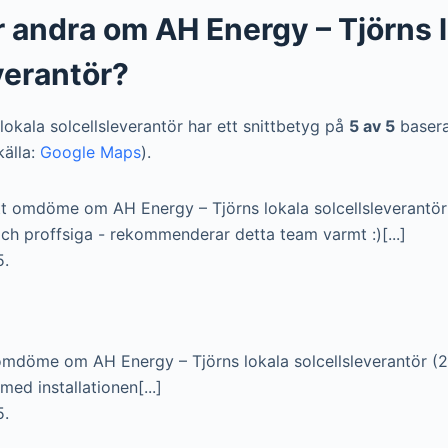
 andra om AH Energy – Tjörns 
verantör?
lokala solcellsleverantör har ett snittbetyg på
5 av 5
basera
källa:
Google Maps
).
t omdöme om AH Energy – Tjörns lokala solcellsleverantö
h proffsiga - rekommenderar detta team varmt :)[...]
5.
omdöme om AH Energy – Tjörns lokala solcellsleverantör (
ed installationen[...]
5.