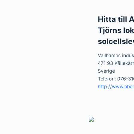
Hitta till
Tjörns lo
solcellsl
Vallhamns indus
471 93 Kållekär
Sverige
Telefon: 076-31
http://www.ahen