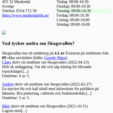
455 32 Munkedal
Tisdag: 08:00-16:30
Sverige
Onsdag: 08:00-16:30
Telefon: 0524-715 50
Torsdag: 08:00-16:30
https://www.munkedalsbk.se/
Fredag: 08:00-16:30
Lördag: 09:00-16:00
Söndag: 09:00-16:00
Vad tycker andra om Skogsvallen?
Skogsvallen har ett snittbetyg på
4.1 av 5
baserat på omdömen från
69
olika användare (källa:
Google Maps
).
Claes
skrev ett omdöme om Skogsvallen (2022-04-23)
Helt ok anläggning. Var där och såg träning för blivande
tvpuckslaget.[...]
Omdöme: 4 av 5.
Anders
skrev ett omdöme om Skogsvallen (2022-02-27)
En mycket fin och kall ishall med infravärme för publiken på
läktarna. Bra parkering, cafeteria och funktionärsbås.[...]
Omdöme: 5 av 5.
Mats
skrev ett omdöme om Skogsvallen (2021-10-31)
Lagom stort[...]