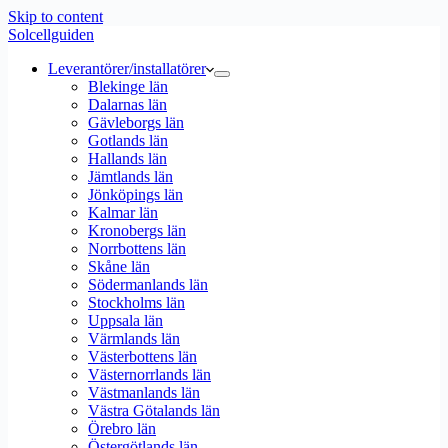
Skip to content
Solcellguiden
Leverantörer/installatörer
Blekinge län
Dalarnas län
Gävleborgs län
Gotlands län
Hallands län
Jämtlands län
Jönköpings län
Kalmar län
Kronobergs län
Norrbottens län
Skåne län
Södermanlands län
Stockholms län
Uppsala län
Värmlands län
Västerbottens län
Västernorrlands län
Västmanlands län
Västra Götalands län
Örebro län
Östergötlands län