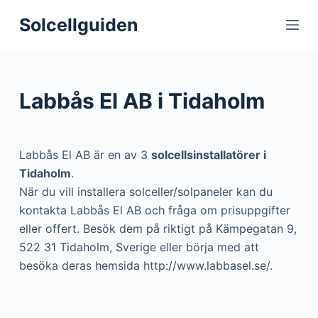
S
Solcellguiden
k
i
p
t
Labbås El AB i Tidaholm
o
c
o
Labbås El AB är en av 3
solcellsinstallatörer i
n
Tidaholm
.
t
När du vill installera solceller/solpaneler kan du
e
kontakta Labbås El AB och fråga om prisuppgifter
n
eller offert. Besök dem på riktigt på Kämpegatan 9,
t
522 31 Tidaholm, Sverige eller börja med att
besöka deras hemsida http://www.labbasel.se/.