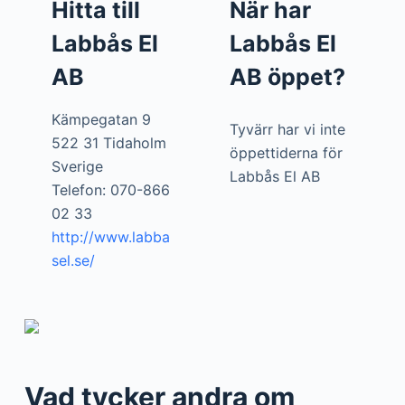
Hitta till
När har
Labbås El
Labbås El
AB
AB öppet?
Kämpegatan 9
Tyvärr har vi inte
522 31 Tidaholm
öppettiderna för
Sverige
Labbås El AB
Telefon: 070-866
02 33
http://www.labba
sel.se/
Vad tycker andra om