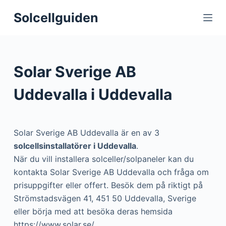
S
Solcellguiden
k
i
p
t
Solar Sverige AB
o
c
Uddevalla i Uddevalla
o
n
t
Solar Sverige AB Uddevalla är en av 3
e
solcellsinstallatörer i Uddevalla
.
n
När du vill installera solceller/solpaneler kan du
t
kontakta Solar Sverige AB Uddevalla och fråga om
prisuppgifter eller offert. Besök dem på riktigt på
Strömstadsvägen 41, 451 50 Uddevalla, Sverige
eller börja med att besöka deras hemsida
https://www.solar.se/.