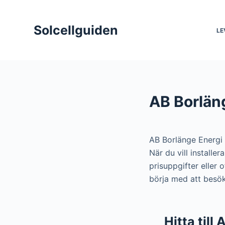
S
k
Solcellguiden
LE
i
p
t
o
c
AB Borläng
o
n
t
AB Borlänge Energi
e
När du vill installe
n
prisuppgifter eller
t
börja med att besök
Hitta till