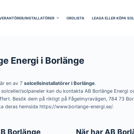
VERANTÖRER/INSTALLATÖRER
ORDLISTA
LEASA ELLER KÖPA SO
e Energi i Borlänge
 är en av 7
solcellsinstallatörer i Borlänge
.
ra solceller/solpaneler kan du kontakta AB Borlänge Energi 
 offert. Besök dem på riktigt på Fågelmyravägen, 784 73 Borl
a deras hemsida https://www.borlange-energi.se/.
 AB Borlänge
När har AB Bor