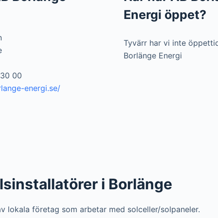
Energi öppet?
n
Tyvärr har vi inte öppett
e
Borlänge Energi
730 00
lange-energi.se/
lsinstallatörer i Borlänge
 av lokala företag som arbetar med solceller/solpaneler.