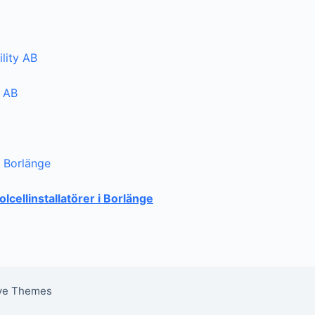
lity AB
i AB
i Borlänge
solcellinstallatörer i Borlänge
ive Themes