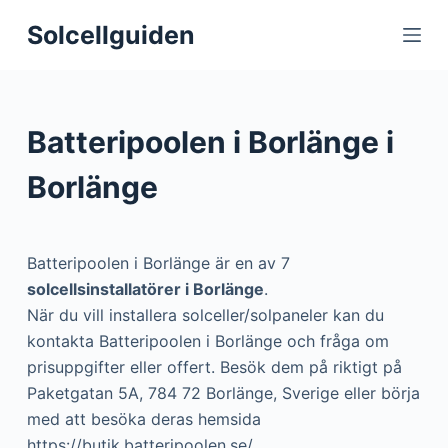
S
Solcellguiden
k
i
p
t
Batteripoolen i Borlänge i
o
c
Borlänge
o
n
t
Batteripoolen i Borlänge är en av 7
e
solcellsinstallatörer i Borlänge
.
n
När du vill installera solceller/solpaneler kan du
t
kontakta Batteripoolen i Borlänge och fråga om
prisuppgifter eller offert. Besök dem på riktigt på
Paketgatan 5A, 784 72 Borlänge, Sverige eller börja
med att besöka deras hemsida
https://butik.batteripoolen.se/.