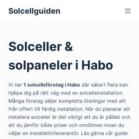
S
Solcellguiden
k
i
p
t
Solceller &
o
c
solpaneler i Habo
o
n
t
Vi har
1 solcellsföretag i Habo
där säkert flera kan
e
hjälpa dig på rätt väg med en solcellsinstallation.
n
Många företag säljer kompletta lösningar med allt
t
från offert till färdig installation. När du planerar att
installera solceller är det viktigt att du är påläst och
att du jämför både priser och omdömen innan du
väljer en installatör/leverantör. Läs gärna vår guide