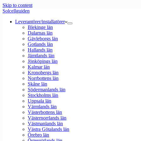
Skip to content
Solcellguiden
Leverantörer/installatörer
Blekinge län
Dalarnas län
Gävleborgs län
Gotlands län
Hallands län
Jämtlands län
Jönköpings län
Kalmar län
Kronobergs län
Norrbottens län
Skåne län
Södermanlands län
Stockholms län
Uppsala län
Värmlands län
Västerbottens län
Västernorrlands län
Västmanlands län
Västra Götalands län
Örebro län
Östergötlands län