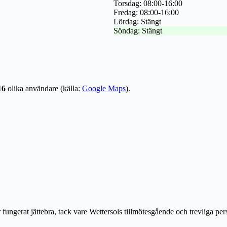
Torsdag: 08:00-16:00
Fredag: 08:00-16:00
Lördag: Stängt
Söndag: Stängt
16
olika användare (källa:
Google Maps
).
fungerat jättebra, tack vare Wettersols tillmötesgående och trevliga per