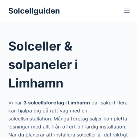
S
Solcellguiden
k
i
p
t
Solceller &
o
c
solpaneler i
o
n
Limhamn
t
e
n
Vi har
3 solcellsföretag i Limhamn
där säkert flera
t
kan hjälpa dig på rätt väg med en
solcellsinstallation. Många företag säljer kompletta
lösningar med allt från offert till färdig installation.
När du planerar att installera solceller är det viktigt