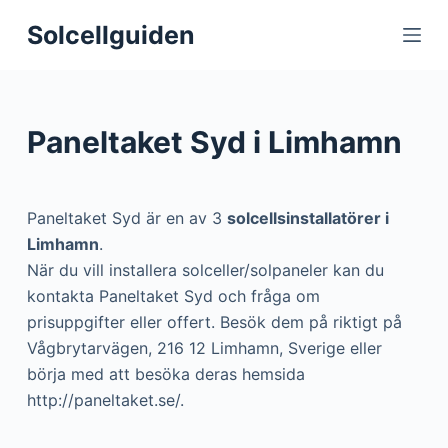
S
Solcellguiden
k
i
p
t
Paneltaket Syd i Limhamn
o
c
o
Paneltaket Syd är en av 3
solcellsinstallatörer i
n
Limhamn
.
t
När du vill installera solceller/solpaneler kan du
e
kontakta Paneltaket Syd och fråga om
n
prisuppgifter eller offert. Besök dem på riktigt på
t
Vågbrytarvägen, 216 12 Limhamn, Sverige eller
börja med att besöka deras hemsida
http://paneltaket.se/.