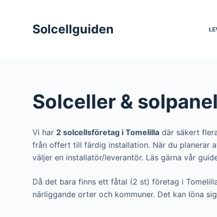
S
k
Solcellguiden
LE
i
p
t
o
c
Solceller & solpanel
o
n
t
Vi har
2 solcellsföretag i Tomelilla
där säkert fler
e
från offert till färdig installation. När du planera
n
väljer en installatör/leverantör. Läs gärna vår guide 
t
Då det bara finns ett fåtal (2 st) företag i Tomelil
närliggande orter och kommuner. Det kan löna sig 