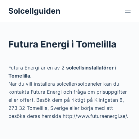
S
Solcellguiden
k
i
p
t
Futura Energi i Tomelilla
o
c
o
Futura Energi är en av 2
solcellsinstallatörer i
n
Tomelilla
.
t
När du vill installera solceller/solpaneler kan du
e
kontakta Futura Energi och fråga om prisuppgifter
n
eller offert. Besök dem på riktigt på Klintgatan 8,
t
273 32 Tomelilla, Sverige eller börja med att
besöka deras hemsida http://www.futuraenergi.se/.