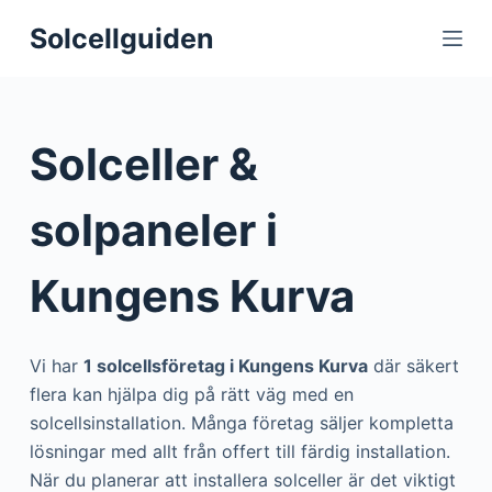
S
Solcellguiden
k
i
p
t
Solceller &
o
c
solpaneler i
o
n
Kungens Kurva
t
e
n
Vi har
1 solcellsföretag i Kungens Kurva
där säkert
t
flera kan hjälpa dig på rätt väg med en
solcellsinstallation. Många företag säljer kompletta
lösningar med allt från offert till färdig installation.
När du planerar att installera solceller är det viktigt