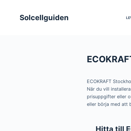
S
k
Solcellguiden
LE
i
p
t
o
c
ECOKRAFT
o
n
t
ECOKRAFT Stockhol
e
När du vill install
n
prisuppgifter eller
t
eller börja med att
Hitta til