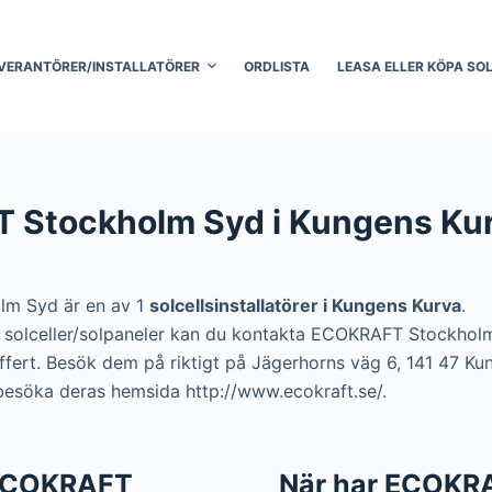
VERANTÖRER/INSTALLATÖRER
ORDLISTA
LEASA ELLER KÖPA SO
 Stockholm Syd i Kungens Ku
m Syd är en av 1
solcellsinstallatörer i Kungens Kurva
.
era solceller/solpaneler kan du kontakta ECOKRAFT Stockho
 offert. Besök dem på riktigt på Jägerhorns väg 6, 141 47 Ku
 besöka deras hemsida http://www.ecokraft.se/.
l ECOKRAFT
När har ECOKR