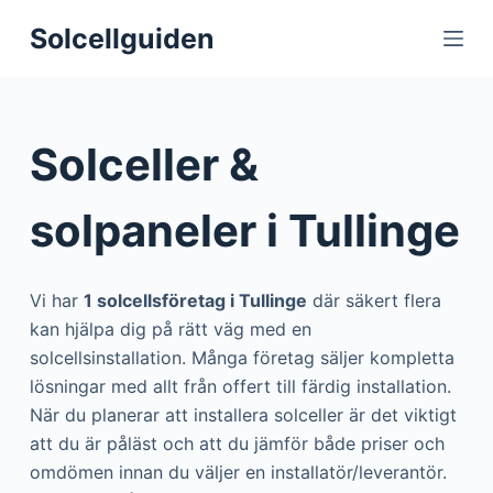
S
Solcellguiden
k
i
p
t
Solceller &
o
c
solpaneler i Tullinge
o
n
t
Vi har
1 solcellsföretag i Tullinge
där säkert flera
e
kan hjälpa dig på rätt väg med en
n
solcellsinstallation. Många företag säljer kompletta
t
lösningar med allt från offert till färdig installation.
När du planerar att installera solceller är det viktigt
att du är påläst och att du jämför både priser och
omdömen innan du väljer en installatör/leverantör.