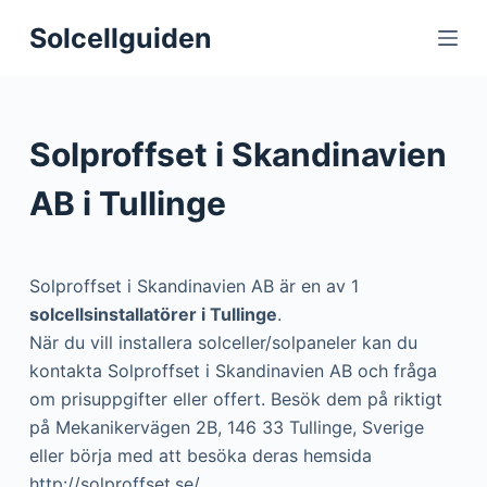
S
Solcellguiden
k
i
p
t
Solproffset i Skandinavien
o
c
AB i Tullinge
o
n
t
Solproffset i Skandinavien AB är en av 1
e
solcellsinstallatörer i Tullinge
.
n
När du vill installera solceller/solpaneler kan du
t
kontakta Solproffset i Skandinavien AB och fråga
om prisuppgifter eller offert. Besök dem på riktigt
på Mekanikervägen 2B, 146 33 Tullinge, Sverige
eller börja med att besöka deras hemsida
http://solproffset.se/.