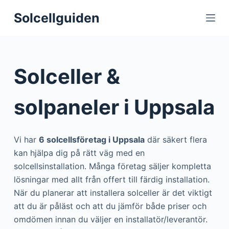
S
Solcellguiden
k
i
p
t
Solceller &
o
c
solpaneler i Uppsala
o
n
t
Vi har
6 solcellsföretag i Uppsala
där säkert flera
e
kan hjälpa dig på rätt väg med en
n
solcellsinstallation. Många företag säljer kompletta
t
lösningar med allt från offert till färdig installation.
När du planerar att installera solceller är det viktigt
att du är påläst och att du jämför både priser och
omdömen innan du väljer en installatör/leverantör.